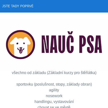
JSTE TADY POPRVÉ
všechno od základu (Základní kurzy pro štěňátka)
sportovku (poslušnost, stopy, základy obran)
agility
nosework
handlingu, vystavování
chovat se ve městě