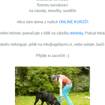
řízenou socializaci
na závody, zkoušky, soutěže
něco sám doma z našich
ONLINE KURZŮ
!
étní trénink, pokračujte v liště na záložku
tréninky
. Pokud hledá
oliv nefunguje, piště na info@agilityvm.cz, nebo volejte Janč
Přijďte si zacvičit! ;-)