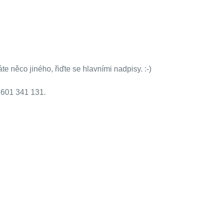
te něco jiného, řiďte se hlavními nadpisy. :-)
i 601 341 131.