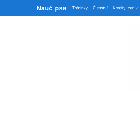
Nauč psa
Tréninky
Členství
Kredity, ceník